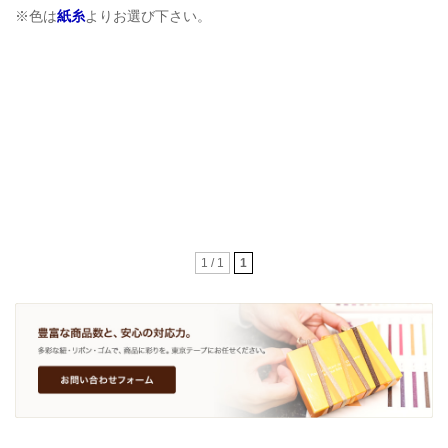
※色は
紙糸
よりお選び下さい。
1 / 1
1