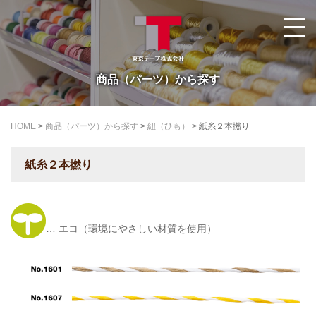
商品（パーツ）から探す
HOME
>
商品（パーツ）から探す
>
紐（ひも）
>
紙糸２本撚り
紙糸２本撚り
… エコ（環境にやさしい材質を使用）