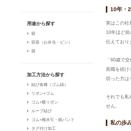
10年・
実はこの社
用途から探す
10年ほど
箱
伝えており
容器（お弁当・ビン）
袋
「60歳で
長職を続け
加工方法から探す
切った方は
結び各種（ゴム紐）
リボン+ゴム
それでも私
ゴム+蝶リボン
せん。
ループ結び
ゴム+梅水引・紙バンド
私の歩
タグ付け加工