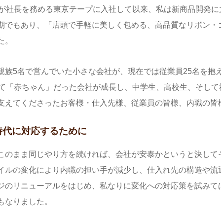
父が社長を務める東京テープに入社して以来、私は新商品開発
期でもあり、「店頭で手軽に美しく包める、高品質なリボン・
た。
親族5名で営んでいた小さな会社が、現在では従業員25名を抱
けて「赤ちゃん」だった会社が成長し、中学生、高校生、そし
支えてくださったお客様・仕入先様、従業員の皆様、内職の皆
時代に対応するために
このまま同じやり方を続ければ、会社が安泰かというと決して
イルの変化により内職の担い手が減少し、仕入れ先の構造や流
ジのリニューアルをはじめ、私なりに変化への対応策を試みて
もなりました。