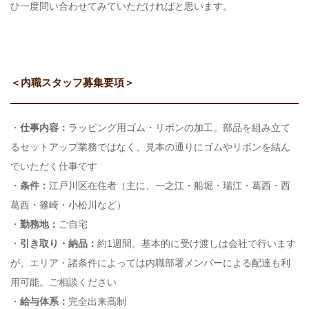
ひ一度問い合わせてみていただければと思います。
＜内職スタッフ募集要項＞
・
仕事内容：
ラッピング用ゴム・リボンの加工。部品を組み立て
るセットアップ業務ではなく、見本の通りにゴムやリボンを結ん
でいただく仕事です
・
条件：
江戸川区在住者（主に、一之江・船堀・瑞江・葛西・西
葛西・篠崎・小松川など）
・
勤務地：
ご自宅
・
引き取り・納品：
約1週間。基本的に受け渡しは会社で行います
が、エリア・諸条件によっては内職部署メンバーによる配達も利
用可能。ご相談ください
・
給与体系：
完全出来高制