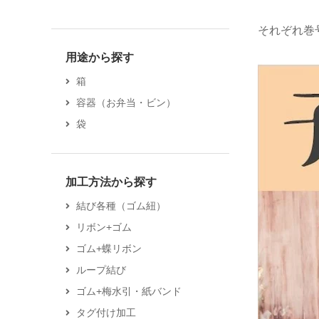
それぞれ巻
用途から探す
箱
容器（お弁当・ビン）
袋
加工方法から探す
結び各種（ゴム紐）
リボン+ゴム
ゴム+蝶リボン
ループ結び
ゴム+梅水引・紙バンド
タグ付け加工