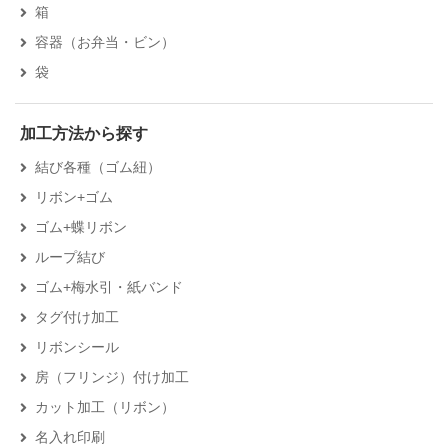
箱
容器（お弁当・ビン）
袋
加工方法から探す
結び各種（ゴム紐）
リボン+ゴム
ゴム+蝶リボン
ループ結び
ゴム+梅水引・紙バンド
タグ付け加工
リボンシール
房（フリンジ）付け加工
カット加工（リボン）
名入れ印刷