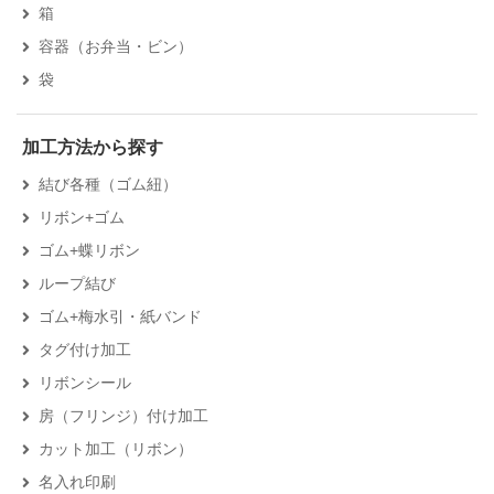
箱
容器（お弁当・ビン）
袋
加工方法から探す
結び各種（ゴム紐）
リボン+ゴム
ゴム+蝶リボン
ループ結び
ゴム+梅水引・紙バンド
タグ付け加工
リボンシール
房（フリンジ）付け加工
カット加工（リボン）
名入れ印刷