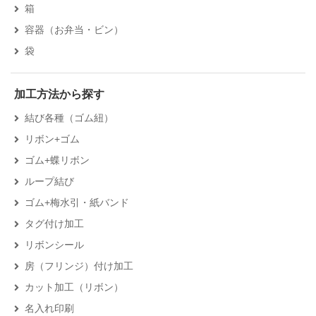
箱
容器（お弁当・ビン）
袋
加工方法から探す
結び各種（ゴム紐）
リボン+ゴム
ゴム+蝶リボン
ループ結び
ゴム+梅水引・紙バンド
タグ付け加工
リボンシール
房（フリンジ）付け加工
カット加工（リボン）
名入れ印刷