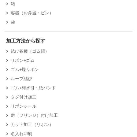
箱
容器（お弁当・ビン）
袋
加工方法から探す
結び各種（ゴム紐）
リボン+ゴム
ゴム+蝶リボン
ループ結び
ゴム+梅水引・紙バンド
タグ付け加工
リボンシール
房（フリンジ）付け加工
カット加工（リボン）
名入れ印刷