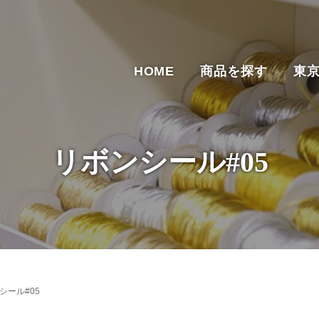
HOME
商品を探す
東
リボンシール#05
シール#05