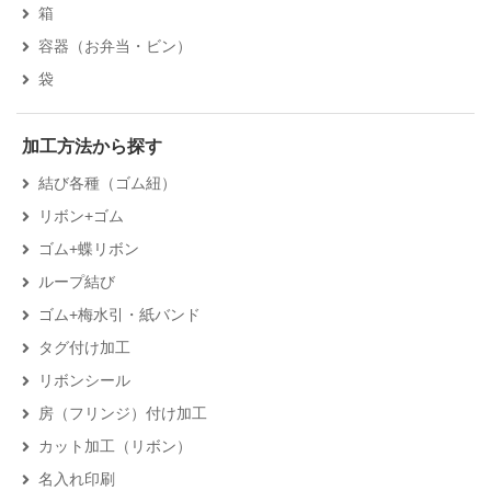
箱
容器（お弁当・ビン）
袋
加工方法から探す
結び各種（ゴム紐）
リボン+ゴム
ゴム+蝶リボン
ループ結び
ゴム+梅水引・紙バンド
タグ付け加工
リボンシール
房（フリンジ）付け加工
カット加工（リボン）
名入れ印刷