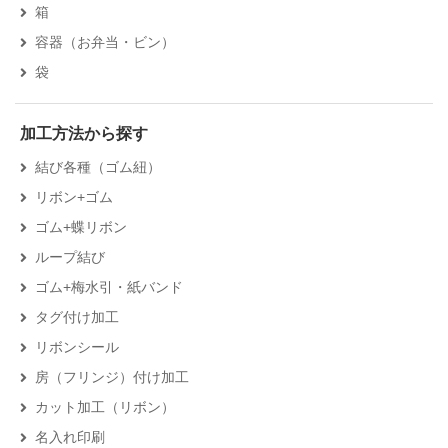
箱
容器（お弁当・ビン）
袋
加工方法から探す
結び各種（ゴム紐）
リボン+ゴム
ゴム+蝶リボン
ループ結び
ゴム+梅水引・紙バンド
タグ付け加工
リボンシール
房（フリンジ）付け加工
カット加工（リボン）
名入れ印刷